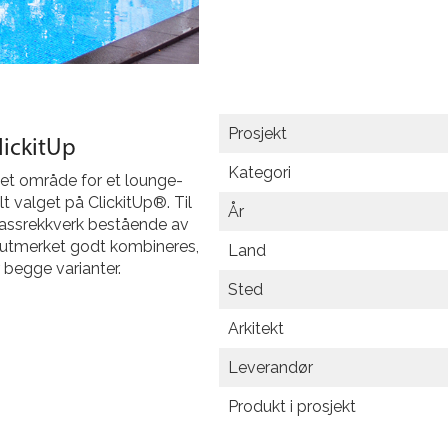
Prosjekt
ickitUp
Kategori
et område for et lounge-
lt valget på ClickitUp®. Til
År
lassrekkverk bestående av
 utmerket godt kombineres,
Land
begge varianter.
Sted
Arkitekt
Leverandør
Produkt i prosjekt