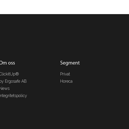
Om oss
Segment
ClickitUp®
Privat
by Ergosafe AB
Horeca
News
Integritetspolicy