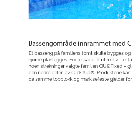
Bassengområde innrammet med Cl
Et basseng på familiens tomt skulle bygges og 
hjørne planlegges. For å skape et utemiljø i le, fa
noen strekninger valgte familien CiU®Fixed – g
den nedre delen av ClickitUp®. Produktene kan
da samme topplokk og markisefeste gjelder for 