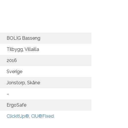
BOLIG Basseng
Tilbygg, Villailla
2016
Sverige
Jonstorp, Skåne
–
ErgoSafe
ClickitUp®
,
CiU®Fixed