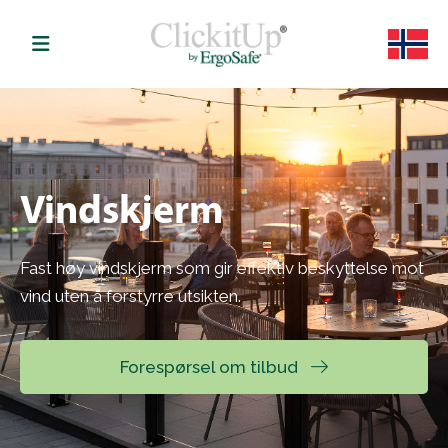
Vindskjerm
Fast høy vindskjerm som gir effektiv beskyttelse mot
vind uten å forstyrre utsikten.
Forespørsel om tilbud