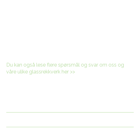
Ofte stilte spørsmål
Nedenfor finner du svar på noen vanlige spørsmål om
vår vindskjerm.
Du kan også lese flere spørsmål og svar om oss og
våre ulike glassrekkverk her >>
Hvorfor velge fast vindskjerm fremfor
høydejusterbar?
Hvordan fungerer produktene over tid?
Hvor stabilt er et høyt glassrekkverk i vind?